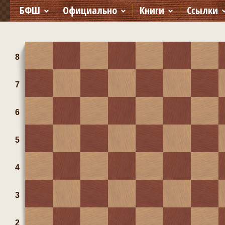
БФШ
Официально
Книги
Ссылки
8
7
6
5
4
3
2