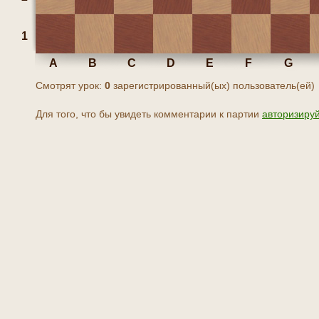
1
A
B
C
D
E
F
G
Смотрят урок:
0
зарегистрированный(ых) пользователь(ей)
Для того, что бы увидеть комментарии к партии
авторизиру