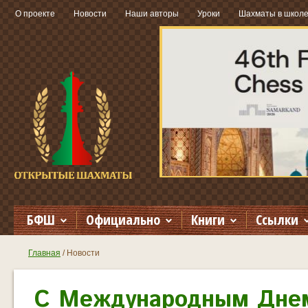
О проекте
Новости
Наши авторы
Уроки
Шахматы в школ
БФШ
Официально
Книги
Ссылки
Главная
Новости
С Международным Дне